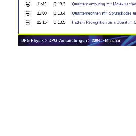
11:45
Q 13.3
Quantencomputing mit Molekülschwi
12:00
Q 13.4
Quantenrechnen mit Sprungkodes un
12:15
Q 13.5
Pattern Recognition on a Quantum 
DPG-Physik
>
DPG-Verhandlungen
>
2004
> München