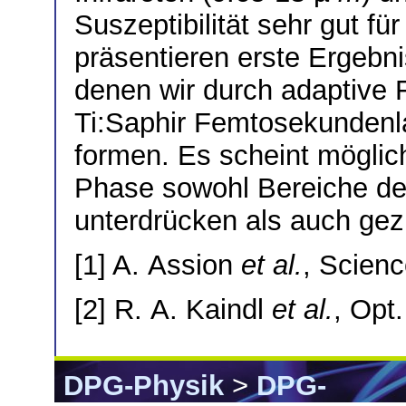
Suszeptibilität sehr gut fü
präsentieren erste Ergebni
denen wir durch adaptive
Ti:Saphir Femtosekundenl
formen. Es scheint möglich
Phase sowohl Bereiche d
unterdrücken als auch gez
[1] A. Assion
et al.
, Scien
[2] R. A. Kaindl
et al.
, Opt.
DPG-Physik
>
DPG-