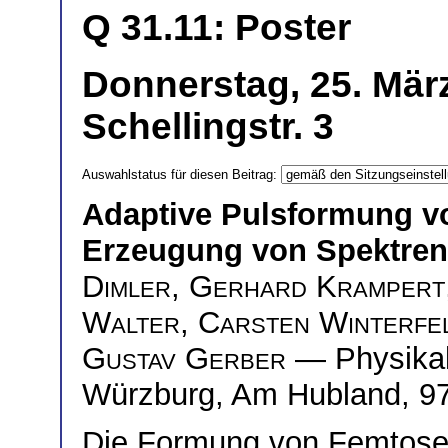
Q 31.11: Poster
Donnerstag, 25. März
Schellingstr. 3
Auswahlstatus für diesen Beitrag:
Adaptive Pulsformung v
Erzeugung von Spektren i
Dimler
,
Gerhard Krampert
Walter
,
Carsten Winterfe
Gustav Gerber
— Physikali
Würzburg, Am Hubland, 9
Die Formung von Femtose