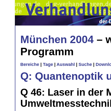
München 2004
– w
Programm
Bereiche
|
Tage
|
Auswahl
|
Suche
|
Downl
Q: Quantenoptik 
Q 46: Laser in der 
Umweltmesstechni