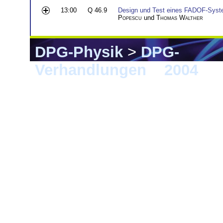
13:00
Q 46.9
Design und Test eines FADOF-Syste
Popescu
und
Thomas Walther
DPG-Physik
>
DPG-
Verhandlungen
>
2004
> 