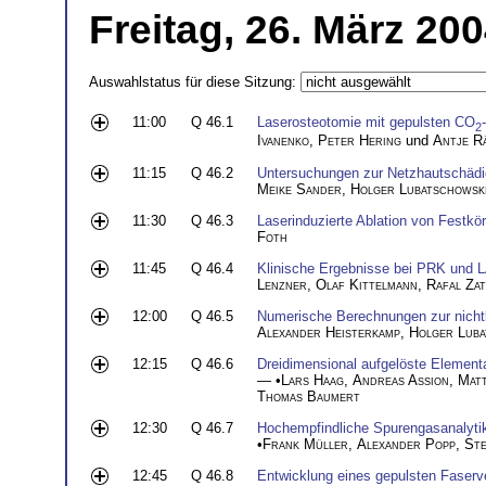
Freitag, 26. März 20
Auswahlstatus für diese Sitzung:
11:00
Q 46.1
Laserosteotomie mit gepulsten CO
2
Ivanenko
,
Peter Hering
und
Antje R
11:15
Q 46.2
Untersuchungen zur Netzhautschädig
Meike Sander
,
Holger Lubatschowsk
11:30
Q 46.3
Laserinduzierte Ablation von Festkö
Foth
11:45
Q 46.4
Klinische Ergebnisse bei PRK und L
Lenzner
,
Olaf Kittelmann
,
Rafal Zat
12:00
Q 46.5
Numerische Berechnungen zur nichtl
Alexander Heisterkamp
,
Holger Luba
12:15
Q 46.6
Dreidimensional aufgelöste Elemen
— •
Lars Haag
,
Andreas Assion
,
Matt
Thomas Baumert
12:30
Q 46.7
Hochempfindliche Spurengasanalyti
•
Frank Müller
,
Alexander Popp
,
Ste
12:45
Q 46.8
Entwicklung eines gepulsten Faserve