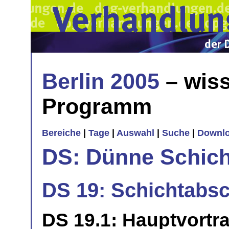
Berlin 2005
– wiss
Programm
Bereiche
|
Tage
|
Auswahl
|
Suche
|
Downl
DS: Dünne Schic
DS 19: Schichtabs
DS 19.1: Hauptvortr