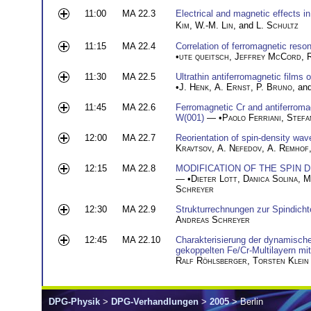
11:00
MA 22.3
Electrical and magnetic effects i
Kim
,
W.-M. Lin
, and
L. Schultz
11:15
MA 22.4
Correlation of ferromagnetic res
•
ute queitsch
,
Jeffrey McCord
,
11:30
MA 22.5
Ultrathin antiferromagnetic films 
•
J. Henk
,
A. Ernst
,
P. Bruno
, an
11:45
MA 22.6
Ferromagnetic Cr and antiferrom
W(001)
— •
Paolo Ferriani
,
Stefa
12:00
MA 22.7
Reorientation of spin-density wav
Kravtsov
,
A. Nefedov
,
A. Remhof
12:15
MA 22.8
MODIFICATION OF THE SPIN D
— •
Dieter Lott
,
Danica Solina
,
M
Schreyer
12:30
MA 22.9
Strukturrechnungen zur Spindicht
Andreas Schreyer
12:45
MA 22.10
Charakterisierung der dynamische
gekoppelten Fe/Cr-Multilayern mit
Ralf Röhlsberger
,
Torsten Klein
DPG-Physik
>
DPG-Verhandlungen
>
2005
> Berlin