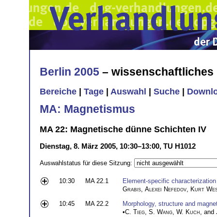
Berlin 2005
– wissenschaftliche
Bereiche
|
Tage
|
Auswahl
|
Suche
|
Downl
MA: Magnetismus
MA 22: Magnetische dünne Schichten IV
Dienstag, 8. März 2005, 10:30–13:00, TU H1012
Auswahlstatus für diese Sitzung:
10:30
MA 22.1
Element-specific characterization
Grabis
,
Alexei Nefedov
,
Kurt Wes
10:45
MA 22.2
Morphology, structure and magneti
•
C. Tieg
,
S. Wang
,
W. Kuch
, and