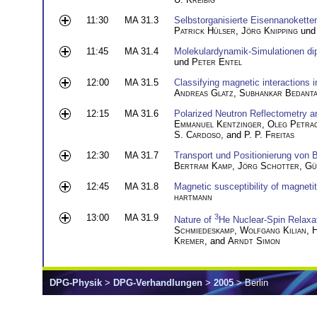
11:30
MA 31.3
Selbstorganisierte Eisennanokette
Patrick Hülser
,
Jörg Knipping
un
11:45
MA 31.4
Molekulardynamik-Simulationen dip
und
Peter Entel
12:00
MA 31.5
Classifying magnetic interactions 
Andreas Glatz
,
Subhankar Bedant
12:15
MA 31.6
Polarized Neutron Reflectometry a
Emmanuel Kentzinger
,
Oleg Petra
S. Cardoso
, and
P. P. Freitas
12:30
MA 31.7
Transport und Positionierung von
Bertram Kamp
,
Jörg Schotter
,
Gü
12:45
MA 31.8
Magnetic susceptibility of magnetit
hartmann
13:00
MA 31.9
3
Nature of
He Nuclear-Spin Relaxa
Schmiedeskamp
,
Wolfgang Kilian
,
H
Kremer
, and
Arndt Simon
DPG-Physik
>
DPG-Verhandlungen
>
2005
> Berlin