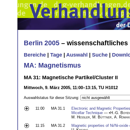
Berlin 2005
– wissenschaftliche
Bereiche
|
Tage
|
Auswahl
|
Suche
|
Downl
MA: Magnetismus
MA 31: Magnetische Partikel/Cluster II
Mittwoch, 9. März 2005, 11:00–13:15, TU H1012
Auswahlstatus für diese Sitzung:
11:00
MA 31.1
Electronic and Magnetic Properties
Micellar Technique
— •
H.-G. Boye
M. He
ß
ler
,
M. Büttner
,
A. Roman
11:15
MA 31.2
Magnetic properties of Ni/Ni-oxide 
U. Kreibig