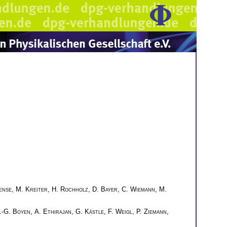
ense
,
M. Kreiter
,
H. Rochholz
,
D. Bayer
,
C. Wiemann
,
M.
.-G. Boyen
,
A. Ethirajan
,
G. Kästle
,
F. Weigl
,
P. Ziemann
,