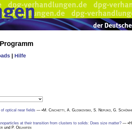
s Programm
oads
|
Hilfe
of optical near fields
— •
M. Cinchetti
,
A. Gloskovskii
,
S. Nepijko
,
G. Schönh
oparticles at their transition from clusters to solids: Does size matter?
— •
H
er
und
P. Oelhafen