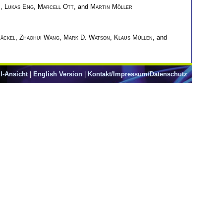
m
,
Lukas Eng
,
Marcell Ott
, and
Martin Möller
äckel
,
Zhaohui Wang
,
Mark D. Watson
,
Klaus Müllen
, and
l-Ansicht
|
English Version
|
Kontakt/Impressum/Datenschutz