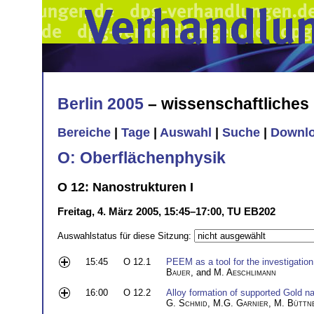
Berlin 2005
– wissenschaftliche
Bereiche
|
Tage
|
Auswahl
|
Suche
|
Downl
O: Oberflächenphysik
O 12: Nanostrukturen I
Freitag, 4. März 2005, 15:45–17:00, TU EB202
Auswahlstatus für diese Sitzung:
15:45
O 12.1
PEEM as a tool for the investigation 
Bauer
, and
M. Aeschlimann
16:00
O 12.2
Alloy formation of supported Gold nan
G. Schmid
,
M.G. Garnier
,
M. Büttn