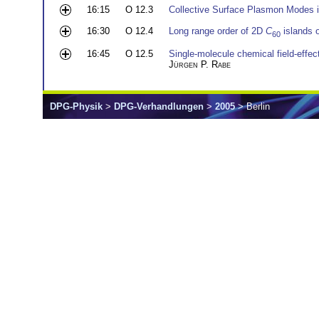
16:15
O 12.3
Collective Surface Plasmon Modes i
16:30
O 12.4
Long range order of 2D
C
islands 
60
16:45
O 12.5
Single-molecule chemical field-effec
Jürgen P. Rabe
DPG-Physik
>
DPG-Verhandlungen
>
2005
> Berlin