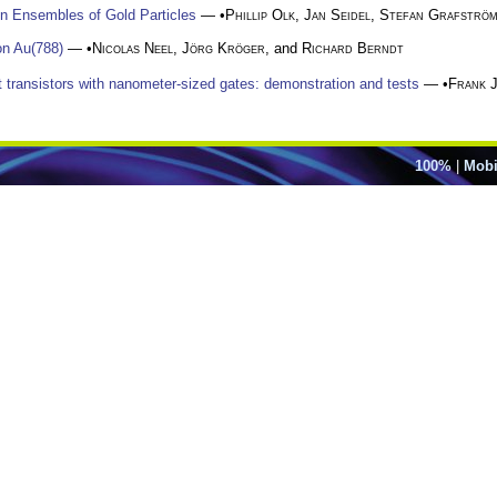
n Ensembles of Gold Particles
— •
Phillip Olk
,
Jan Seidel
,
Stefan Grafströ
on Au(788)
— •
Nicolas Neel
,
Jörg Kröger
, and
Richard Berndt
t transistors with nanometer-sized gates: demonstration and tests
— •
Frank J
100%
|
Mobi