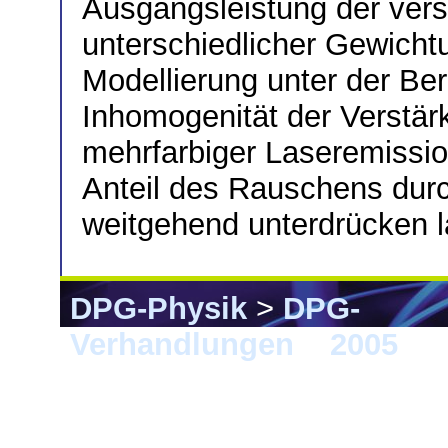
Ausgangsleistung der vers
unterschiedlicher Gewicht
Modellierung unter der Be
Inhomogenität der Verstärk
mehrfarbiger Laseremissio
Anteil des Rauschens durc
weitgehend unterdrücken l
DPG-Physik
>
DPG-
Verhandlungen
>
2005
> B