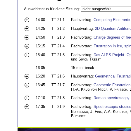
Auswahlstatus für diese Sitzung:
14:00
TT 21.1
Fachvortrag:
Competing Electronic
14:25
TT 21.2
Hauptvortrag:
2D Quantum Antiferr
14:50
TT 21.3
Fachvortrag:
Charge degrees of free
15:15
TT 21.4
Fachvortrag:
Frustration in ice, sp
15:40
TT 21.5
Fachvortrag:
Das ALPS-Projekt: Ope
und
Simon Trebst
16:05
15 min. break
16:20
TT 21.6
Hauptvortrag:
Geometrical Frustrat
16:45
TT 21.7
Fachvortrag:
Geometric Frustration
H.-A. Krug von Nidda
,
V. Fritsch
,
17:10
TT 21.8
Fachvortrag:
Raman spectroscopy o
17:35
TT 21.9
Fachvortrag:
Spectroscopic studies
Borisenko
,
J. Fink
,
A.A. Kordyuk
,
Büchner