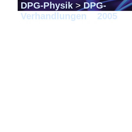
DPG-Physik
>
DPG-
Verhandlungen
>
2005
> B