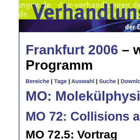
Frankfurt 2006
– w
Programm
Bereiche
|
Tage
|
Auswahl
|
Suche
|
Downl
MO: Molekülphys
MO 72: Collisions 
MO 72.5: Vortrag