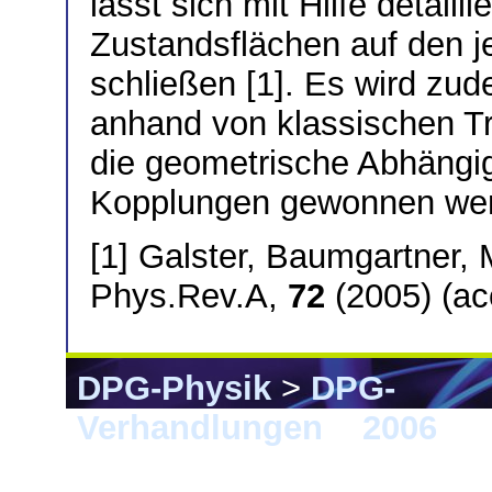
lässt sich mit Hilfe detail
Zustandsflächen auf den j
schließen [1]. Es wird zud
anhand von klassischen Tr
die geometrische Abhängig
Kopplungen gewonnen we
[1] Galster, Baumgartner, 
Phys.Rev.A,
72
(2005) (ac
DPG-Physik
>
DPG-
Verhandlungen
>
2006
> F