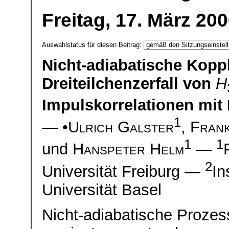
Freitag, 17. März 20
Auswahlstatus für diesen Beitrag:
Nicht-adiabatische Kop
Dreiteilchenzerfall von
H
Impulskorrelationen mit H
1
— •
Ulrich Galster
,
Fran
1
1
und
Hanspeter Helm
—
2
Universität Freiburg —
In
Universität Basel
Nicht-adiabatische Proze