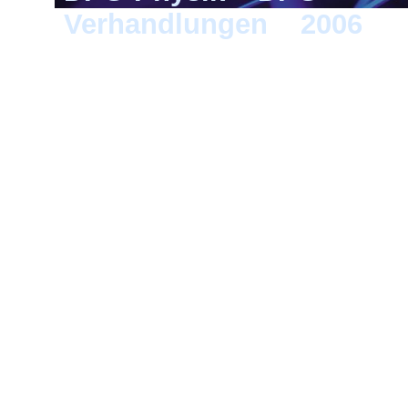
Verhandlungen
>
2006
> F