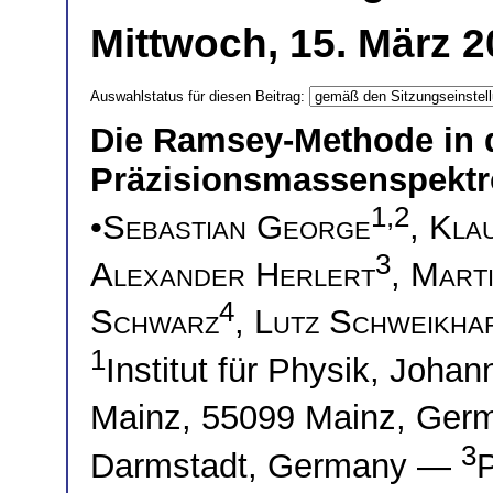
Mittwoch, 15. März 2
Auswahlstatus für diesen Beitrag:
Die Ramsey-Methode in 
Präzisionsmassenspektro
1,2
•
Sebastian George
,
Kla
3
Alexander Herlert
,
Mart
4
Schwarz
,
Lutz Schweikha
1
Institut für Physik, Joha
Mainz, 55099 Mainz, Ge
3
Darmstadt, Germany —