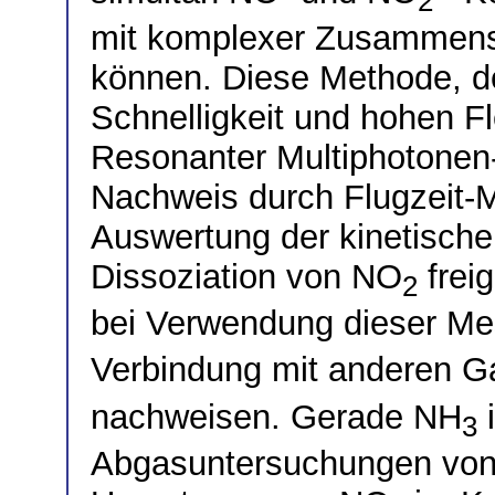
2
mit komplexer Zusammens
können. Diese Methode, der
Schnelligkeit und hohen Fle
Resonanter Multiphotonen
Nachweis durch Flugzeit-
Auswertung der kinetischen
Dissoziation von NO
freig
2
bei Verwendung dieser 
Verbindung mit anderen Ga
nachweisen. Gerade NH
i
3
Abgasuntersuchungen von 