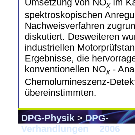
Umsetzung von NO
im Ka
x
spektroskopischen Anreg
Nachweisverfahren zugrun
diskutiert. Desweiteren w
industriellen Motorprüfstan
Ergebnisse, die hervorrag
konventionellen NO
- Anal
x
Chemolumineszenz-Detekti
übereinstimmten.
DPG-Physik
>
DPG-
Verhandlungen
>
2006
> F