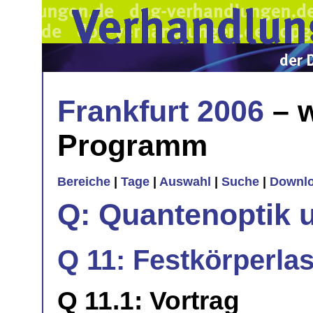
Frankfurt 2006
– w
Programm
Bereiche
|
Tage
|
Auswahl
|
Suche
|
Downl
Q: Quantenoptik 
Q 11: Festkörperlas
Q 11.1: Vortrag