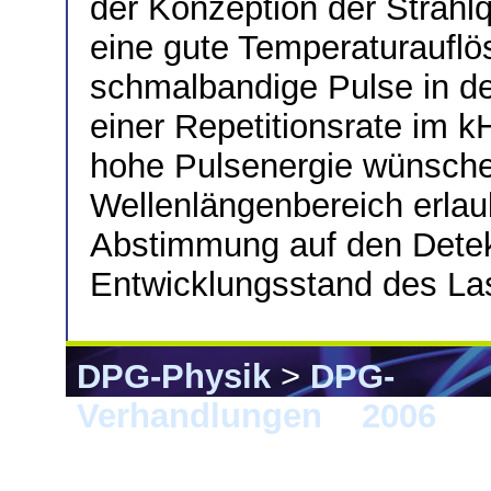
der Konzeption der Strahlq
eine gute Temperaturauflö
schmalbandige Pulse in de
einer Repetitionsrate im k
hohe Pulsenergie wünschen
Wellenlängenbereich erlau
Abstimmung auf den Detekto
Entwicklungsstand des La
DPG-Physik
>
DPG-
Verhandlungen
>
2006
> F