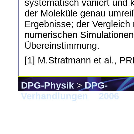
systematisch variiert und
der Moleküle genau umreiß
Ergebnisse; der Vergleich
numerischen Simulationen z
Übereinstimmung.
[1] M.Stratmann et al., P
DPG-Physik
>
DPG-
Verhandlungen
>
2006
> F