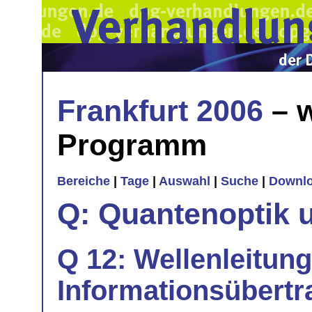
Frankfurt 2006
– w
Programm
Bereiche
|
Tage
|
Auswahl
|
Suche
|
Downl
Q: Quantenoptik 
Q 12: Wellenleitun
Informationsübert