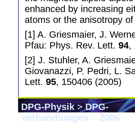
enhanced by increasing ei
atoms or the anisotropy of 
[1] A. Griesmaier, J. Werne
Pfau: Phys. Rev. Lett.
94
,
[2] J. Stuhler, A. Griesmaie
Giovanazzi, P. Pedri, L. S
Lett.
95
, 150406 (2005)
DPG-Physik
>
DPG-
Verhandlungen
>
2006
> F