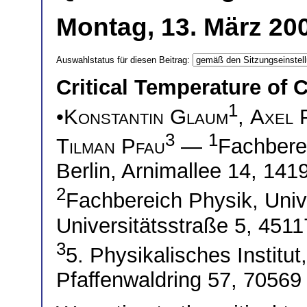
Montag, 13. März 200
Auswahlstatus für diesen Beitrag:
Critical Temperature o
1
•
Konstantin Glaum
,
Axel 
3
1
Tilman Pfau
—
Fachberei
Berlin, Arnimallee 14, 14
2
Fachbereich Physik, Univ
Universitätsstraße 5, 45
3
5. Physikalisches Institut,
Pfaffenwaldring 57, 70569