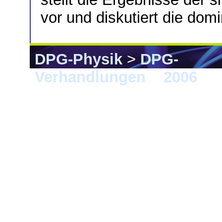
vor und diskutiert die do
DPG-Physik
>
DPG-
Verhandlungen
>
2006
> F