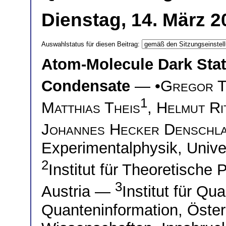
Dienstag, 14. März 2
Auswahlstatus für diesen Beitrag:
Atom-Molecule Dark Stat
Condensate
— •
Gregor T
1
Matthias Theis
,
Helmut Ri
Johannes Hecker Denschl
Experimentalphysik, Univer
2
Institut für Theoretische 
3
Austria —
Institut für Qu
Quanteninformation, Öste