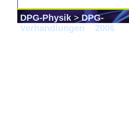
DPG-Physik
>
DPG-
Verhandlungen
>
2006
> F