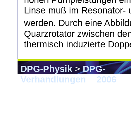
Linse muß im Resonator- un
werden. Durch eine Abbild
Quarzrotator zwischen den
thermisch induzierte Dop
DPG-Physik
>
DPG-
Verhandlungen
>
2006
> F