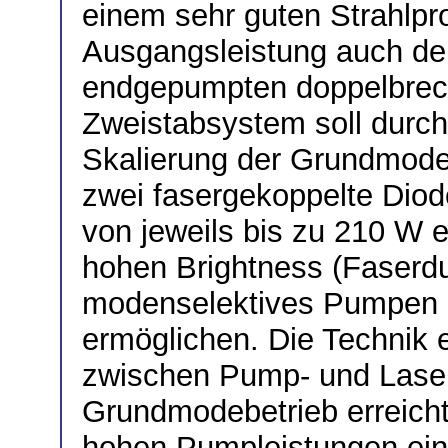
einem sehr guten Strahlpro
Ausgangsleistung auch der
endgepumpten doppelbre
Zweistabsystem soll durc
Skalierung der Grundmodel
zwei fasergekoppelte Diod
von jeweils bis zu 210 W e
hohen Brightness (Faserd
modenselektives Pumpen i
ermöglichen. Die Technik 
zwischen Pump- und Laserm
Grundmodebetrieb erreicht
hohen Pumpleistungen eins