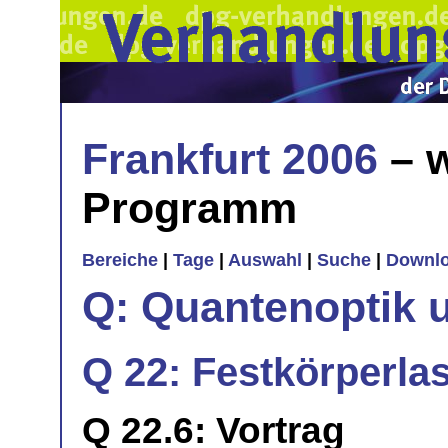
Frankfurt 2006
– w
Programm
Bereiche
|
Tage
|
Auswahl
|
Suche
|
Downl
Q: Quantenoptik 
Q 22: Festkörperlase
Q 22.6: Vortrag