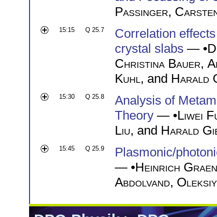
Passinger
,
Carsten
15:15
Q 25.7
Correlation effects
crystal slabs
— •
D
Christina Bauer
,
A
Kuhl
, and
Harald 
15:30
Q 25.8
Analysis of Metama
Theory
— •
Liwei F
Liu
, and
Harald Gi
15:45
Q 25.9
Plasmonic/photoni
— •
Heinrich Grae
Abdolvand
,
Oleksiy