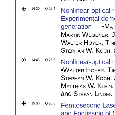
14:30
Q 25.4
Nonlinear-optical 
Experimental demo
generation
— •
Mat
Martin Wegener
,
J
Walter Hoyer
,
Tin
Stephan W. Koch
,
14:45
Q 25.5
Nonlinear-optical 
•
Walter Hoyer
,
Ti
Stephan W. Koch
,
Matthias W. Klein
and
Stefan Linden
15:00
Q 25.6
Femtosecond Lase
and Focussing of 