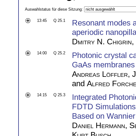
Auswahlstatus für diese Sitzung:
13:45
Q 25.1
Resonant modes and
aperiodic nanopill
Dmitry N. Chigrin
,
14:00
Q 25.2
Photonic crystal ca
GaAs membranes
Andreas Löffler
,
J
and
Alfred Forche
14:15
Q 25.3
Integrated Photoni
FDTD Simulations 
Based on Wannier
Daniel Hermann
,
S
Kurt Busch