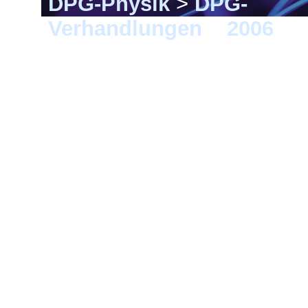
DPG-Physik
>
DPG-
Verhandlungen
>
2006
> F