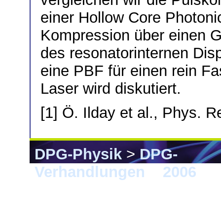
einer Hollow Core Photoni
Kompression über einen Gi
des resonatorinternen Di
eine PBF für einen rein Fa
Laser wird diskutiert.
[1] Ö. Ilday et al., Phys. 
DPG-Physik
>
DPG-
Verhandlungen
>
2006
> F