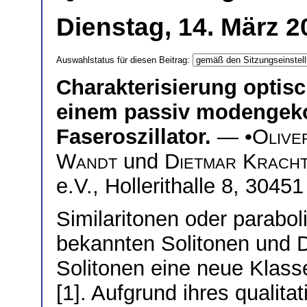
Dienstag, 14. März 2
Auswahlstatus für diesen Beitrag:
Charakterisierung optisc
einem passiv modengeko
Faseroszillator.
— •
Olive
Wandt
und
Dietmar Krach
e.V., Hollerithalle 8, 304
Similaritonen oder parabo
bekannten Solitonen und 
Solitonen eine neue Klasse
[1]. Aufgrund ihres qualita