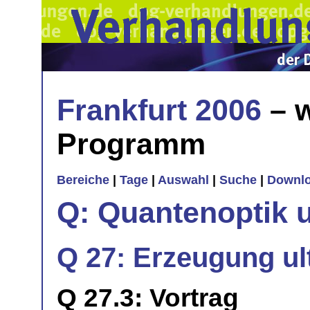
Frankfurt 2006
– w
Programm
Bereiche
|
Tage
|
Auswahl
|
Suche
|
Downl
Q: Quantenoptik 
Q 27: Erzeugung ul
Q 27.3: Vortrag