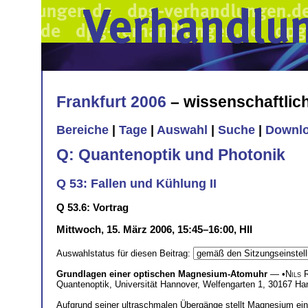
Frankfurt 2006
– wissenschaftli
Bereiche
|
Tage
|
Auswahl
|
Suche
|
Downl
Q: Quantenoptik und Photonik
Q 53: Fallen und Kühlung II
Q 53.6: Vortrag
Mittwoch, 15. März 2006, 15:45–16:00, HII
Auswahlstatus für diesen Beitrag:
Grundlagen einer optischen Magnesium-Atomuhr
— •
Nils 
Quantenoptik, Universität Hannover, Welfengarten 1, 30167 Ha
Aufgrund seiner ultraschmalen Übergänge stellt Magnesium ein