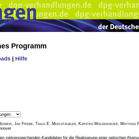
ches Programm
oads
|
Hilfe
Rehbein
,
Jan Friebe
,
Tanja E. Mehlstäubler
,
Karsten Moldenhauer
,
Matthias 
nnover
en vielversprechenden Kandidaten für die Realisierung einer optischen Atom