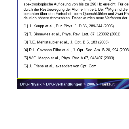
spektroskopische Auflösung von bis zu 290 Hz erreicht. Für de
24
durch die Restbewegung der Atome limitiert. Bei
Mg sind die
berichten über den Fortschritt beim Quenchkühlen und Zwei-Pho
deutlich höhere Atomzahlen. Daher wurden neue Verfahren der F
[1] J. Keupp et al., Eur. Phys. J. D 36, 289-244 (2005)
[2] T. Binnewies et al., Phys. Rev. Lett. 87, 123002 (2001)
[3] T.E. Mehlstäubler et al., J. Opt. B 5, 183 (2003)
[4] R.L. Cavasso Filho et al., J. Opt. Soc. Am. B 20, 994 (2003
[5] W.C. Magno et al., Phys. Rev. A 67, 043407 (2003)
[6] J. Friebe et al., akzeptiert von Opt. Com.
DPG-Physik
>
DPG-Verhandlungen
>
2006
> Frankfurt