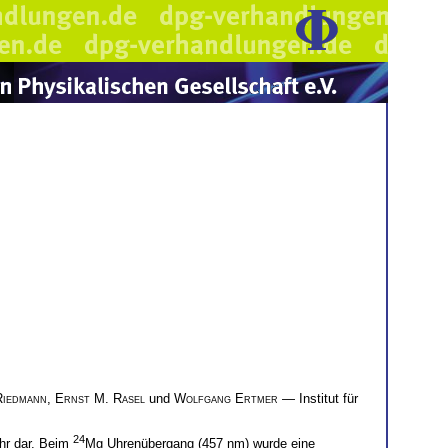
Riedmann
,
Ernst M. Rasel
und
Wolfgang Ertmer
— Institut für
24
uhr dar. Beim
Mg Uhrenübergang (457 nm) wurde eine