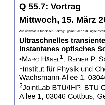
Q 55.7: Vortrag
Mittwoch, 15. März 2
Auswahlstatus für diesen Beitrag:
Ultraschnelles transient
Instantanes optisches S
1
•
Marc Hänel
,
Reiner P. S
1
Institut für Physik und 
Wachsmann-Allee 1, 0304
2
JointLab BTU/IHP, BTU 
Allee 1, 03046 Cottbus, 