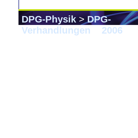
DPG-Physik
>
DPG-
Verhandlungen
>
2006
> F