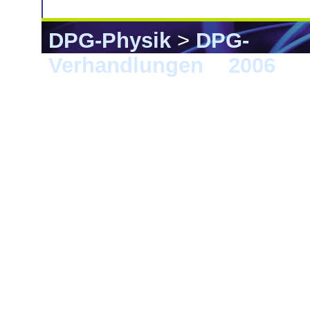
DPG-Physik
>
DPG-
Verhandlungen
>
2006
> F