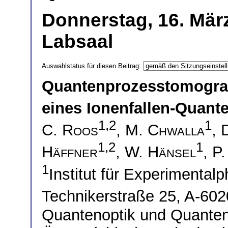
Donnerstag, 16. März
Labsaal
Auswahlstatus für diesen Beitrag:
Quantenprozesstomograf
eines Ionenfallen-Quan
1,2
1
C. Roos
,
M. Chwalla
,
1,2
1
Häffner
,
W. Hänsel
,
P.
1
Institut für Experimentalp
Technikerstraße 25, A-60
Quantenoptik und Quanten