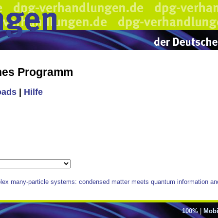
ches Programm
oads
|
Hilfe
lex many-particle systems: condensed matter meets quantum information an
100%
|
Mobi