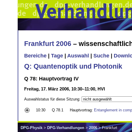
Frankfurt 2006
– wissenschaftli
Bereiche
|
Tage
|
Auswahl
|
Suche
|
Downl
Q: Quantenoptik und Photonik
Q 78: Hauptvortrag IV
Freitag, 17. März 2006, 10:30–11:00, HVI
Auswahlstatus für diese Sitzung:
10:30
Q 78.1
Hauptvortrag:
Entanglement in comp
DPG-Physik
>
DPG-Verhandlungen
>
2006
> Frankfurt