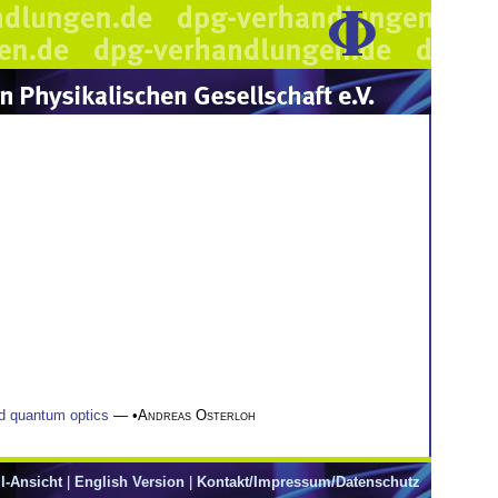
d quantum optics
— •
Andreas Osterloh
l-Ansicht
|
English Version
|
Kontakt/Impressum/Datenschutz