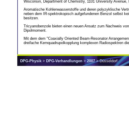
Wisconsin, Department of Chemistry, 1101 University Avenue
Aromatische Kohlenwasserstoffe und deren polyzyklische Vertre
neben dem IR-spektrokopisch aufgefundenen Benzol selbst kein
besitzen.
Tricyanobenzole bieten einen neuen Ansatz zum Nachweis von Ar
Dipolmoment.
Mit dem dem "Coaxially Oriented Beam-Resonator Arrangement
dreifache Kernquadrupolkopplung komplexen Radiospektren die
DPG-Physik
>
DPG-Verhandlungen
>
2007
> Düsseldorf