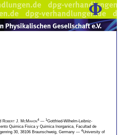
4
1
d
Robert J. McMahon
—
Gottfried-Wilhelm-Leibniz-
mento Quimica Fisica y Quimica Inorganica, Facultad de
4
 Hagenring 30, 38106 Braunschweig, Germany —
University of