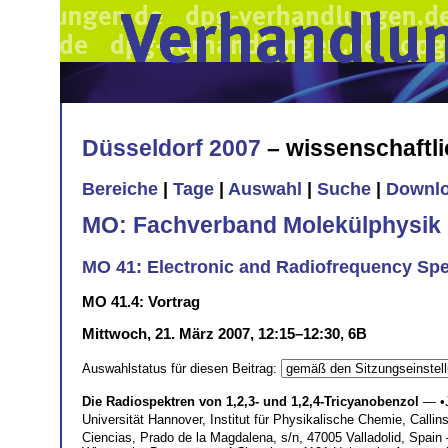
Düsseldorf 2007
– wissenschaftl
Bereiche
|
Tage
|
Auswahl
|
Suche
|
Downl
MO: Fachverband Molekülphysik
MO 41: Electronic and Radiofrequency Sp
MO 41.4: Vortrag
Mittwoch, 21. März 2007, 12:15–12:30, 6B
Auswahlstatus für diesen Beitrag:
Die Radiospektren von 1,2,3- und 1,2,4-Tricyanobenzol
— •
Universität Hannover, Institut für Physikalische Chemie, Cal
Ciencias, Prado de la Magdalena, s/n, 47005 Valladolid, Spai