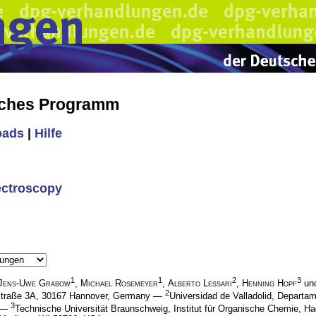
iches Programm
oads
|
Hilfe
ectroscopy
1
1
2
3
Jens-Uwe Grabow
,
Michael Rosemeyer
,
Alberto Lessari
,
Henning Hopf
un
2
linstraße 3A, 30167 Hannover, Germany —
Universidad de Valladolid, Departa
3
n —
Technische Universität Braunschweig, Institut für Organische Chemie,