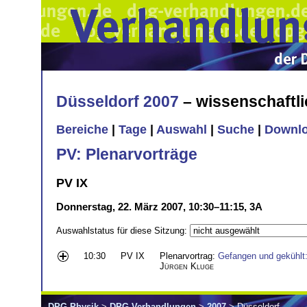
Düsseldorf 2007
– wissenschaftl
Bereiche
|
Tage
|
Auswahl
|
Suche
|
Downl
PV: Plenarvorträge
PV IX
Donnerstag, 22. März 2007, 10:30–11:15, 3A
Auswahlstatus für diese Sitzung:
10:30
PV IX
Plenarvortrag:
Gefangen und gekühlt
Jürgen Kluge
DPG-Physik
>
DPG-Verhandlungen
>
2007
> Düsseldorf