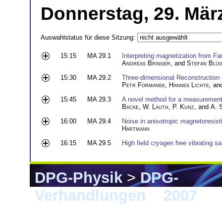
Donnerstag, 29. Mär
Auswahlstatus für diese Sitzung:
15:15
MA 29.1
Interpreting magnetization from Far
Andreas Bringer
, and
Stefan Blüg
15:30
MA 29.2
Three-dimensional Reconstruction 
Petr Formanek
,
Hannes Lichte
, a
15:45
MA 29.3
A novel method for a measurement o
Backe
,
W. Lauth
,
P. Kunz
, and
A. 
16:00
MA 29.4
Noise in anisotropic magnetoresis
Hartmann
16:15
MA 29.5
High field cryogen free vibrating
DPG-Physik
>
DPG-
Verhandlungen
>
2007
> 