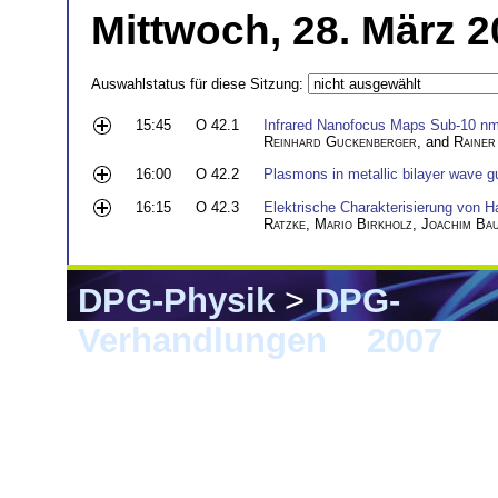
Mittwoch, 28. März 2
Auswahlstatus für diese Sitzung:
15:45
O 42.1
Infrared Nanofocus Maps Sub-10 nm
Reinhard Guckenberger
, and
Rainer
16:00
O 42.2
Plasmons in metallic bilayer wave g
16:15
O 42.3
Elektrische Charakterisierung von Ha
Ratzke
,
Mario Birkholz
,
Joachim Ba
DPG-Physik
>
DPG-
Verhandlungen
>
2007
> 