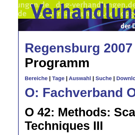
Regensburg 2007
Programm
Bereiche
|
Tage
|
Auswahl
|
Suche
|
Downl
O: Fachverband O
O 42: Methods: Sc
Techniques III