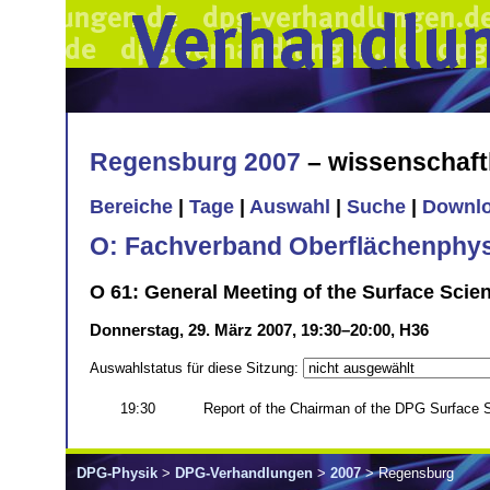
Regensburg 2007
– wissenschaft
Bereiche
|
Tage
|
Auswahl
|
Suche
|
Downl
O: Fachverband Oberflächenphys
O 61: General Meeting of the Surface Scie
Donnerstag, 29. März 2007, 19:30–20:00, H36
Auswahlstatus für diese Sitzung:
19:30
Report of the Chairman of the DPG Surface S
DPG-Physik
>
DPG-Verhandlungen
>
2007
> Regensburg