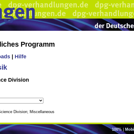
liches Programm
oads
|
Hilfe
ik
nce Division
cience Division; Miscellaneous
100%
|
Mobi