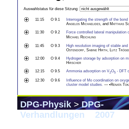
Auswahlstatus für diese Sitzung:
11:15
O 9.1
Interrogating the strength of the bo
Angelos Michaelides
, and
Matthias S
11:30
O 9.2
Force controlled lateral manipulation
Michael Reichling
11:45
O 9.3
High resolution imaging of stable and 
Ostendorf
,
Sabine Hirth
,
Lutz Tröge
12:00
O 9.4
Hydrogen storage by adsorption on m
Hirscher
12:15
O 9.5
Ammonia adsorption on V
O
- DFT c
2
5
12:30
O 9.6
Influence of Mo coordination on oxy
cluster model studies.
— •
Renata Tok
DPG-Physik
>
DPG-
Verhandlungen
>
2007
> 