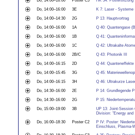
Do, 14:00–16:00
Poster C3
HK 34: Postersitzung
Do, 14:00–16:00
3E
K 7: Laser - Systeme
Do, 14:00–14:30
2G
P 13: Hauptvortrag
Do, 14:00–16:00
1A
Q 40: Quantengase (B
Do, 14:00–16:00
1B
Q 41: Quanteninformat
Do, 14:00–16:00
1C
Q 42: Ultrakalte Atom
Do, 14:00–16:00
2B/C
Q 43: Photonik III
Do, 14:00–16:15
2D
Q 44: Quanteneffekte (
Do, 14:00–15:45
3G
Q 45: Materiewellenop
Do, 14:00–16:15
3H
Q 46: Ultrakurze Lase
Do, 14:30–16:00
2E
P 14: Grundlegende P
Do, 14:30–16:00
2G
P 15: Niedertemperatu
Do, 15:00–19:00
3B
UP 13: Joint-Session 
Division: ”Energy and
Do, 16:00–18:30
Poster C2
P IV: Poster: Niedert
Einschluss, Plasma-