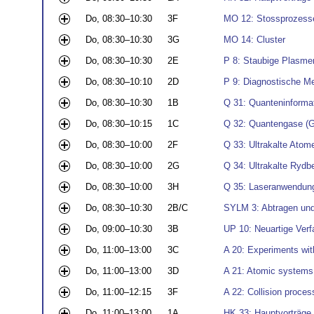
Do, 08:30–10:30
3F
MO 12: Stossprozesse
Do, 08:30–10:30
3G
MO 14: Cluster
Do, 08:30–10:30
2E
P 8: Staubige Plasm
Do, 08:30–10:10
2D
P 9: Diagnostische M
Do, 08:30–10:30
1B
Q 31: Quanteninforma
Do, 08:30–10:15
1C
Q 32: Quantengase (Git
Do, 08:30–10:00
2F
Q 33: Ultrakalte Atom
Do, 08:30–10:00
2G
Q 34: Ultrakalte Ryd
Do, 08:30–10:00
3H
Q 35: Laseranwendung
Do, 08:30–10:30
2B/C
SYLM 3: Abtragen und
Do, 09:00–10:30
3B
UP 10: Neuartige Verf
Do, 11:00–13:00
3C
A 20: Experiments wi
Do, 11:00–13:00
3D
A 21: Atomic systems i
Do, 11:00–12:15
3F
A 22: Collision proces
Do, 11:00–13:00
1A
HK 33: Hauptvorträge