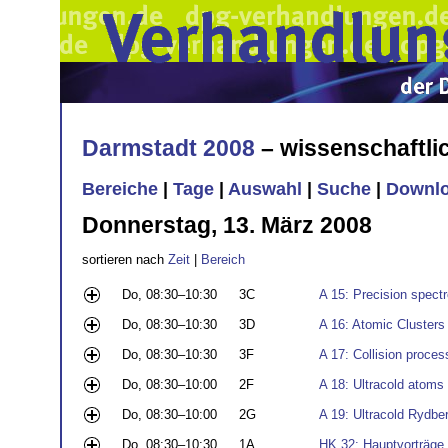
Darmstadt 2008
– wissenschaftl
Bereiche
|
Tage
|
Auswahl
|
Suche
|
Downl
Donnerstag, 13. März 2008
sortieren nach
Zeit
|
Bereich
Do, 08:30–10:30
3C
A 15: Precision spect
Do, 08:30–10:30
3D
A 16: Atomic Clusters
Do, 08:30–10:30
3F
A 17: Collision proces
Do, 08:30–10:00
2F
A 18: Ultracold atoms I
Do, 08:30–10:00
2G
A 19: Ultracold Rydber
Do, 08:30–10:30
1A
HK 32: Hauptvorträge