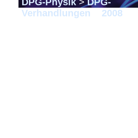
DPG-Physik
>
DPG-
Verhandlungen
>
2008
> D