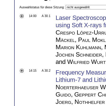
Auswahlstatus für diese Sitzung:
14:00
A 30.1
Laser Spectroscop
using Soft X-rays
Crespo López-Urru
Mäckel
,
Paul Mokl
Marion Kuhlmann
,
Jochen Schneider
,
and
Wilfried Wurt
14:15
A 30.2
Frequency Measure
Lithium-7 and Lith
Noerterhaeuser Wi
Guido
,
Geppert Ch
Joerg
,
Nothhelfer