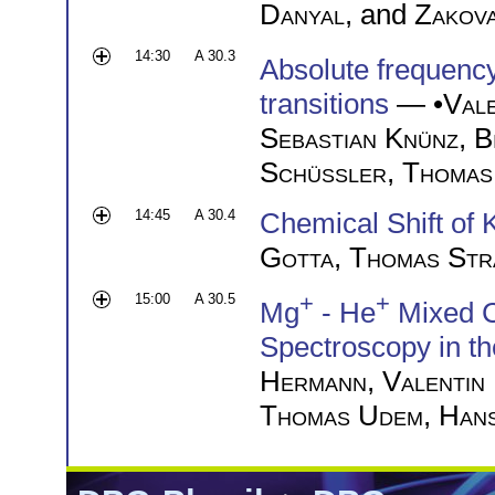
Danyal
, and
Zakov
14:30
A 30.3
Absolute frequen
transitions
— •
Vale
Sebastian Knünz
,
B
Schüssler
,
Thomas
14:45
A 30.4
Chemical Shift of 
Gotta
,
Thomas Str
15:00
A 30.5
+
+
Mg
- He
Mixed Cr
Spectroscopy in t
Hermann
,
Valentin
Thomas Udem
,
Hans