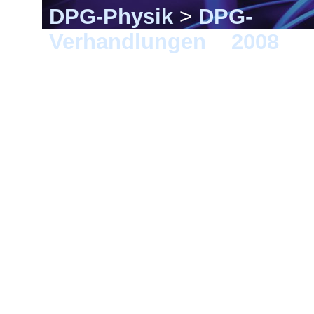
DPG-Physik
>
DPG-
Verhandlungen
>
2008
> F