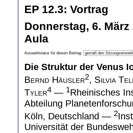
EP 12.3: Vortrag
Donnerstag, 6. März 
Aula
Auswahlstatus für diesen Beitrag:
Die Struktur der Venus 
2
Bernd Häusler
,
Silvia Te
4
1
Tyler
—
Rheinisches Ins
Abteilung Planetenforschun
2
Köln, Deutschland —
Ins
Universität der Bundeswe