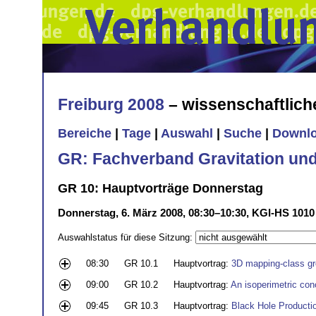
Freiburg 2008
– wissenschaftlic
Bereiche
|
Tage
|
Auswahl
|
Suche
|
Downl
GR: Fachverband Gravitation und 
GR 10: Hauptvorträge Donnerstag
Donnerstag, 6. März 2008, 08:30–10:30, KGI-HS 1010
Auswahlstatus für diese Sitzung:
08:30
GR 10.1
Hauptvortrag:
3D mapping-class gro
09:00
GR 10.2
Hauptvortrag:
An isoperimetric con
09:45
GR 10.3
Hauptvortrag:
Black Hole Producti