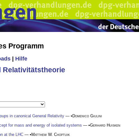
hes Programm
oads
|
Hilfe
Relativitätstheorie
ups in canonical General Relativity
— •
Domenico Giulini
cept for mass and energy of isolated systems
— •
Gerhard Huisken
on at the LHC
— •
Matthew W. Choptuik