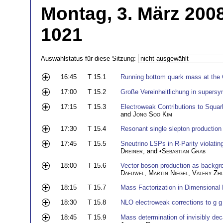
Montag, 3. März 200
1021
Auswahlstatus für diese Sitzung:
16:45
T 15.1
Running bottom quark mass at the
17:00
T 15.2
Große Vereinheitlichung in supers
17:15
T 15.3
Electroweak Contributions to Squar
and
Jong Soo Kim
17:30
T 15.4
Resonant single slepton production
17:45
T 15.5
Sneutrino LSPs in R-Parity violati
Dreiner
, and •
Sebastian Grab
18:00
T 15.6
Vector boson production as backg
Daeuwel
,
Martin Niegel
,
Valery Zh
18:15
T 15.7
Mass Factorization in Dimensional
18:30
T 15.8
NLO electroweak corrections to g g
18:45
T 15.9
Mass determination of invisibly dec