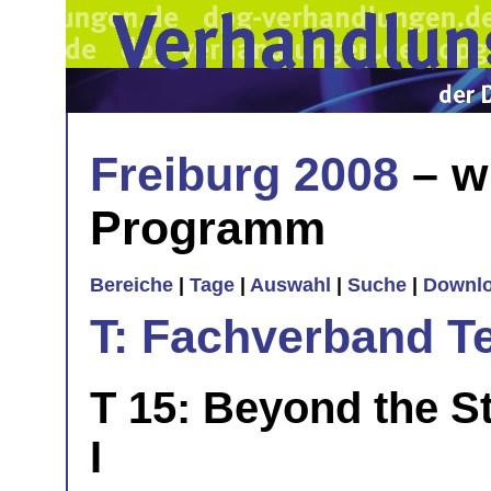
Freiburg 2008
– w
Programm
Bereiche
|
Tage
|
Auswahl
|
Suche
|
Downl
T: Fachverband T
T 15: Beyond the S
I