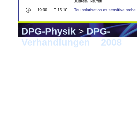
Juergen Reuter
19:00
T 15.10
Tau polarisation as sensitive probe 
DPG-Physik
>
DPG-
Verhandlungen
>
2008
> F