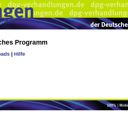
iches Programm
oads
|
Hilfe
100%
|
Mobi