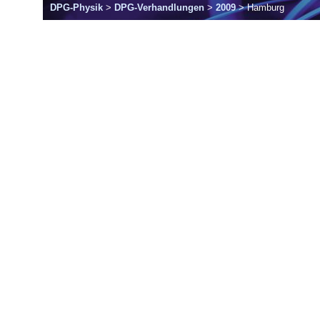
DPG-Physik
>
DPG-Verhandlungen
>
2009
> Hamburg