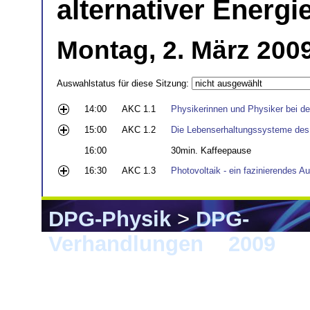
alternativer Energ
Montag, 2. März 200
Auswahlstatus für diese Sitzung:
14:00
AKC 1.1
Physikerinnen und Physiker bei d
15:00
AKC 1.2
Die Lebenserhaltungssysteme des
16:00
30min. Kaffeepause
16:30
AKC 1.3
Photovoltaik - ein fazinierendes A
DPG-Physik
>
DPG-
Verhandlungen
>
2009
> 