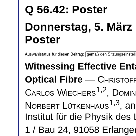
Q 56.42: Poster
Donnerstag, 5. März
Poster
Auswahlstatus für diesen Beitrag:
Witnessing Effective En
Optical Fibre
—
Christof
1,2
Carlos Wiechers
,
Domin
1,3
Norbert Lütkenhaus
, a
Institut für die Physik des
1 / Bau 24, 91058 Erlan