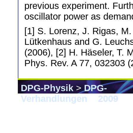
previous experiment. Furth
oscillator power as demand
[1] S. Lorenz, J. Rigas, M
Lütkenhaus and G. Leuchs
(2006), [2] H. Häseler, T.
Phys. Rev. A 77, 032303 (
DPG-Physik
>
DPG-
Verhandlungen
>
2009
> 