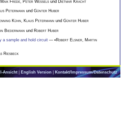
,
Maik Frede
,
Peter Weßels
und
Dietmar Kracht
aus Petermann
und
Günter Huber
enning Kühn
,
Klaus Petermann
und
Günter Huber
in Biedermann
und
Robert Huber
y a sample and hold circuit
— •
Robert Elsner
,
Martin
s Riesbeck
l-Ansicht
|
English Version
|
Kontakt/Impressum/Datenschutz