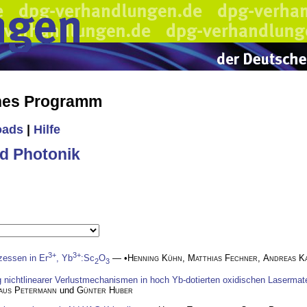
ches Programm
oads
|
Hilfe
d Photonik
3+
3+
zessen in Er
, Yb
:Sc
O
— •
Henning Kühn
,
Matthias Fechner
,
Andreas K
2
3
 nichtlinearer Verlustmechanismen in hoch Yb-dotierten oxidischen Lasermate
aus Petermann
und
Günter Huber