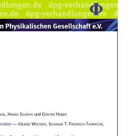
ahn
,
Hanno Scheife
und
Günter Huber
rialien
— •
Ulrike Wolters
,
Susanne T. Fredrich-Thornton
,