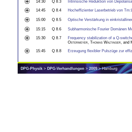
14:30
Q 8.3
Intrinsische Reduktion von Depolarisa
14:45
Q 8.4
Hocheffizienter Laserbetrieb von Tm:
15:00
Q 8.5
Optische Verstärkung in einkristalline
15:15
Q 8.6
Subharmonische Fourier Domänen M
15:30
Q 8.7
Frequency stabilization of a Q-switc
Ostermeyer
,
Thomas Waltinger
, and
15:45
Q 8.8
Erzeugung flexibler Pulszüge zur effi
DPG-Physik
>
DPG-Verhandlungen
>
2009
> Hamburg