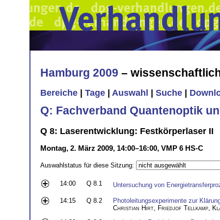
Hamburg 2009
– wissenschaftli
Bereiche
|
Tage
|
Auswahl
|
Suche
|
Downl
Q: Fachverband Quantenoptik un
Q 8: Laserentwicklung: Festkörperlaser II
Montag, 2. März 2009, 14:00–16:00, VMP 6 HS-C
Auswahlstatus für diese Sitzung:
14:00
Q 8.1
Untersuchung von Energietransferpro
14:15
Q 8.2
Photoleitungsexperimente zur Klärung
Christian Hirt
,
Friedjof Tellkamp
,
Kl