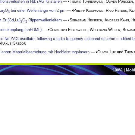
tionsverlusten in Nd:YAG Kristallen
— •
Henrik Tünnermann
,
Oliver Puncken
Lu
O
bei einer Wellenlänge von 2 µm
— •
Philipp Koopmann
,
Rigo Peters
,
Kl
2
3
n Er:(Gd,Lu)
O
Rippenwellenleitern
— •
Sebastian Heinrich
,
Andreas Kahn
,
H
2
3
odenkopplung (shFDML)
— •
Christoph Eigenwillig
,
Wolfgang Wieser
,
Benjam
hed Nd:YAG oscillator following a radio-frequency sideband scheme modified b
Markus Gregor
zienten Materialbearbeitung mit Hochleistungslasern
— •
Oliver Lux
und
Thoma
100%
|
Mobi