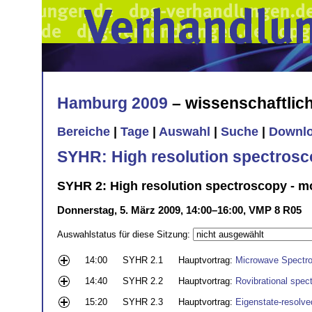
Hamburg 2009
– wissenschaftli
Bereiche
|
Tage
|
Auswahl
|
Suche
|
Downl
SYHR: High resolution spectros
SYHR 2: High resolution spectroscopy - m
Donnerstag, 5. März 2009, 14:00–16:00, VMP 8 R05
Auswahlstatus für diese Sitzung:
14:00
SYHR 2.1
Hauptvortrag:
Microwave Spectr
14:40
SYHR 2.2
Hauptvortrag:
Rovibrational spec
15:20
SYHR 2.3
Hauptvortrag:
Eigenstate-resolve