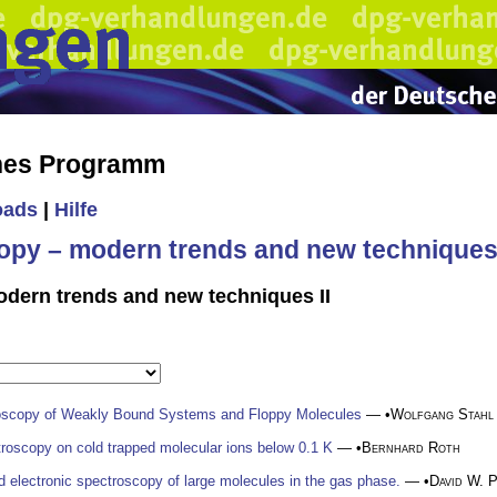
ches Programm
oads
|
Hilfe
copy – modern trends and new technique
odern trends and new techniques II
oscopy of Weakly Bound Systems and Floppy Molecules
— •
Wolfgang Stahl
troscopy on cold trapped molecular ions below 0.1 K
— •
Bernhard Roth
d electronic spectroscopy of large molecules in the gas phase.
— •
David W. 