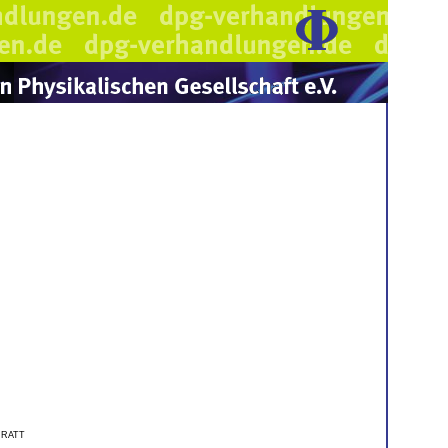
s
Pratt