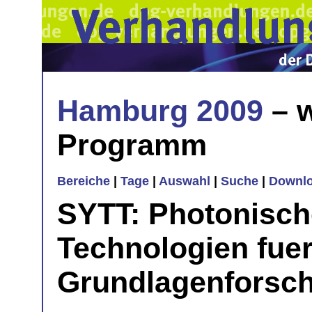
Hamburg 2009
– w
Programm
Bereiche
|
Tage
|
Auswahl
|
Suche
|
Downl
SYTT: Photonisch
Technologien fue
Grundlagenforsc