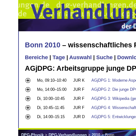
Bonn 2010
– wissenschaftliches
Bereiche
|
Tage
|
Auswahl
|
Suche
|
Downl
AGjDPG: Arbeitsgruppe junge D
Mo, 09:10–10:40
JUR K
AGjDPG 1: Moderne Aspek
Mo, 14:00–15:00
JUR F
AGjDPG 2: Die junge DPG
Di, 10:00–10:45
JUR F
AGjDPG 3: Wikipedia (g
Di, 10:45–11:45
JUR F
AGjDPG 4: Wissenschaft
Di, 14:00–15:15
JUR D
AGjDPG 5: Entwicklung
DPG-Physik
>
DPG-Verhandlungen
>
2010
> Bonn