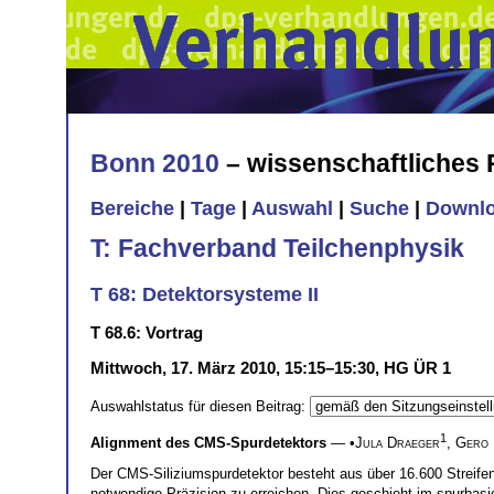
Bonn 2010
– wissenschaftliches
Bereiche
|
Tage
|
Auswahl
|
Suche
|
Downl
T: Fachverband Teilchenphysik
T 68: Detektorsysteme II
T 68.6: Vortrag
Mittwoch, 17. März 2010, 15:15–15:30, HG ÜR 1
Auswahlstatus für diesen Beitrag:
1
Alignment des CMS-Spurdetektors
— •
Jula Draeger
,
Gero 
Der CMS-Siliziumspurdetektor besteht aus über 16.600 Streife
notwendige Präzision zu erreichen. Dies geschieht im spurbasi