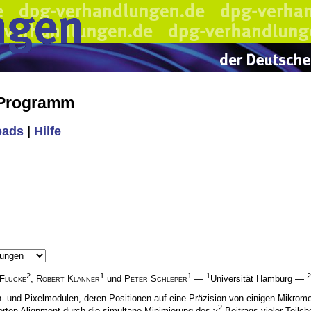
 Programm
oads
|
Hilfe
2
1
1
1
2
Flucke
,
Robert Klanner
und
Peter Schleper
—
Universität Hamburg —
n- und Pixelmodulen, deren Positionen auf eine Präzision von einigen Mikro
2
erten Alignment durch die simultane Minimierung des χ
-Beitrags vieler Teilc