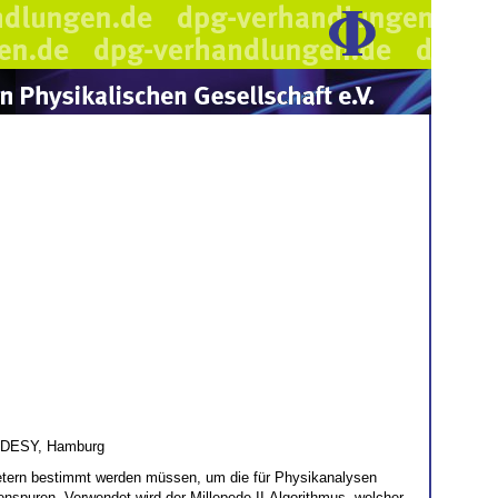
DESY, Hamburg
metern bestimmt werden müssen, um die für Physikanalysen
henspuren. Verwendet wird der Millepede-II-Algorithmus, welcher