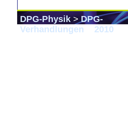
DPG-Physik
>
DPG-
Verhandlungen
>
2010
> 