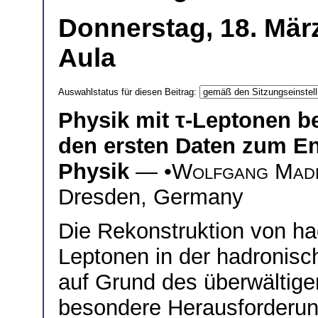
Donnerstag, 18. Mär
Aula
Auswahlstatus für diesen Beitrag:
Physik mit
τ
-Leptonen b
den ersten Daten zum En
Physik
— •
Wolfgang Mad
Dresden, Germany
Die Rekonstruktion von had
Leptonen in der hadronis
auf Grund des überwältig
besondere Herausforderung