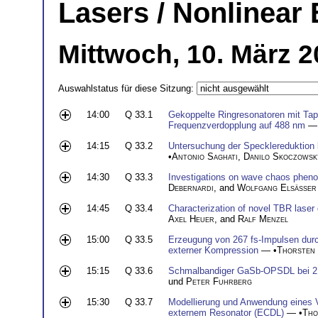
Lasers / Nonlinear E
Mittwoch, 10. März 2
Auswahlstatus für diese Sitzung:
14:00
Q 33.1
Gekoppelte Ringresonatoren mit Tape
Frequenzverdopplung auf 488 nm
— 
14:15
Q 33.2
Untersuchung der Specklereduktion 
•
Antonio Saghati
,
Danilo Skoczowsk
14:30
Q 33.3
Investigations on wave chaos phe
Debernardi
, and
Wolfgang Elsäßer
14:45
Q 33.4
Characterization of novel TBR laser
Axel Heuer
, and
Ralf Menzel
15:00
Q 33.5
Erzeugung von 267 fs-Impulsen durc
externer Kompression
— •
Thorsten
15:15
Q 33.6
Schmalbandiger GaSb-OPSDL bei 2
und
Peter Fuhrberg
15:30
Q 33.7
Modellierung und Anwendung eines V
externem Resonator (ECDL)
— •
Tho