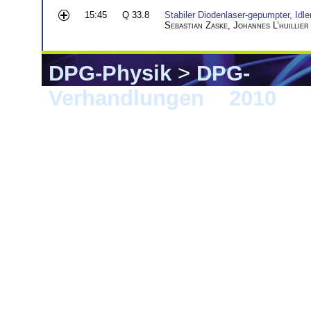
15:45
Q 33.8
Stabiler Diodenlaser-gepumpter, I
Sebastian Zaske
,
Johannes L’huillier
DPG-Physik
>
DPG-
Verhandlungen
>
2010
> 