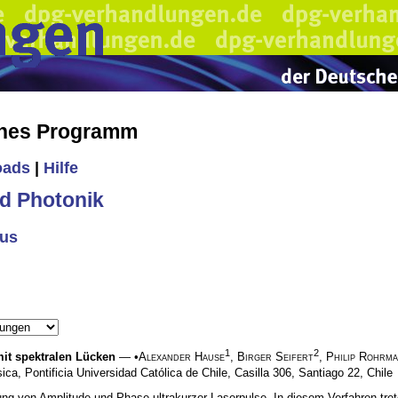
ches Programm
oads
|
Hilfe
d Photonik
ous
1
2
it spektralen Lücken
— •
Alexander Hause
,
Birger Seifert
,
Philip Rohrm
ica, Pontificia Universidad Católica de Chile, Casilla 306, Santiago 22, Chile
ung von Amplitude und Phase ultrakurzer Laserpulse. In diesem Verfahren tret