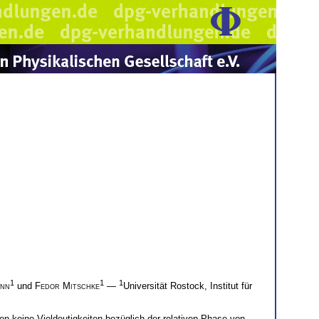
1
1
1
ann
und
Fedor Mitschke
—
Universität Rostock, Institut für
en keine Vieldeutigkeiten bezüglich der relativen Phase von