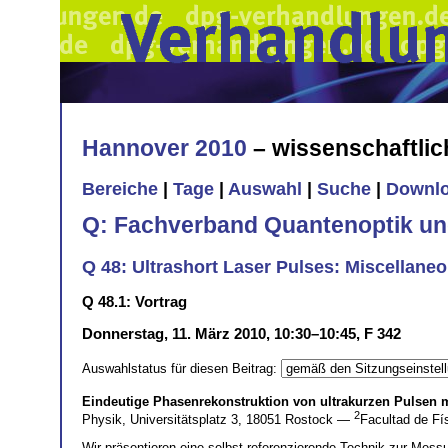
Hannover 2010
– wissenschaftli
Bereiche
|
Tage
|
Auswahl
|
Suche
|
Downl
Q: Fachverband Quantenoptik un
Q 48: Ultrashort Laser Pulses: Miscellane
Q 48.1: Vortrag
Donnerstag, 11. März 2010, 10:30–10:45, F 342
Auswahlstatus für diesen Beitrag:
Eindeutige Phasenrekonstruktion von ultrakurzen Pulsen m
2
Physik, Universitätsplatz 3, 18051 Rostock —
Facultad de Fís
Wir präsentieren eine selbst-referenzierende Technik zur Mess