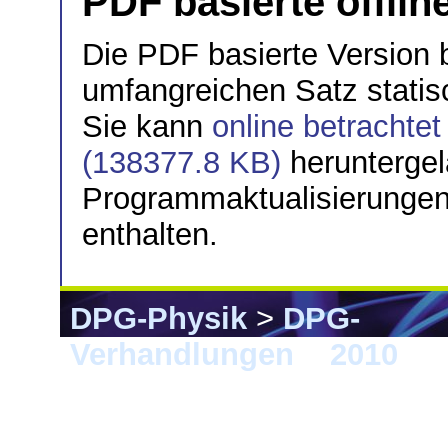
PDF basierte offlin
Die PDF basierte Version 
umfangreichen Satz stati
Sie kann
online betrachte
(138377.8 KB)
herunterge
Programmaktualisierungen 
enthalten.
DPG-Physik
>
DPG-
Verhandlungen
>
2010
> 