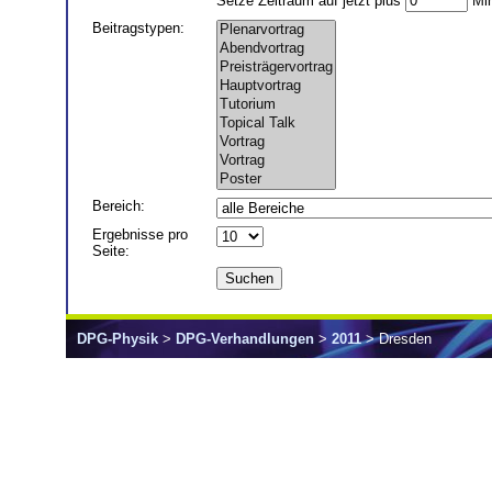
Setze Zeitraum auf jetzt plus
Min
Beitragstypen:
Bereich
:
Ergebnisse pro
Seite
:
DPG-Physik
>
DPG-Verhandlungen
>
2011
> Dresden